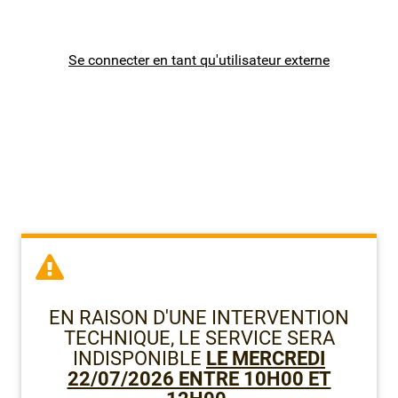
Premier degré public de l'Isère (38)
Se connecter en tant qu'utilisateur externe
Premier degré public de la Savoie (73)
Premier degré public de la Haute-Savoie (74)
Enseignants 2D
Autres personnels
Formulaires métiers
EN RAISON D'UNE INTERVENTION
TECHNIQUE, LE SERVICE SERA
INDISPONIBLE
LE MERCREDI
22/07/2026 ENTRE 10H00 ET