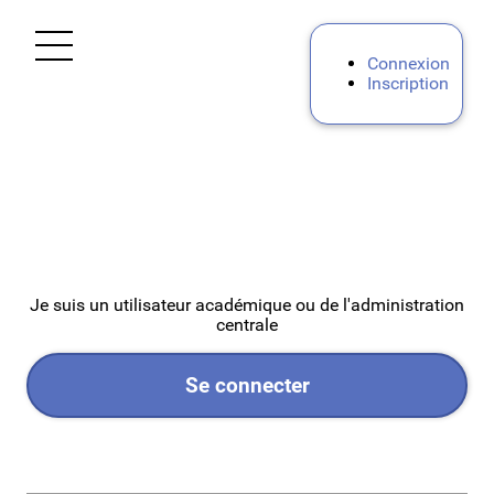
Ouvrir le menu
Connexion
Inscription
Accueil
Mes demandes
Personnels d'encadrement
Enseignants 1D
Je suis un utilisateur académique ou de l'administration
centrale
Premier degré privé
Se connecter
Premier degré public de l'Ardèche (07)
Premier degré public de la Drôme (26)