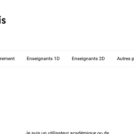
drement
Enseignants 1D
Enseignants 2D
Autres 
Je suis un utilisateur académique ou de