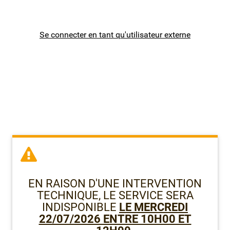
Premier degré public de l'Isère (38)
Se connecter en tant qu'utilisateur externe
Premier degré public de la Savoie (73)
Premier degré public de la Haute-Savoie (74)
Enseignants 2D
Autres personnels
Formulaires métiers
EN RAISON D'UNE INTERVENTION
TECHNIQUE, LE SERVICE SERA
INDISPONIBLE
LE MERCREDI
22/07/2026 ENTRE 10H00 ET