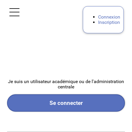
Ouvrir le menu
Connexion
Inscription
Accueil
Mes demandes
Personnels d'encadrement
Enseignants 1D
Je suis un utilisateur académique ou de l'administration
centrale
Premier degré privé
Se connecter
Premier degré public de l'Ardèche (07)
Premier degré public de la Drôme (26)