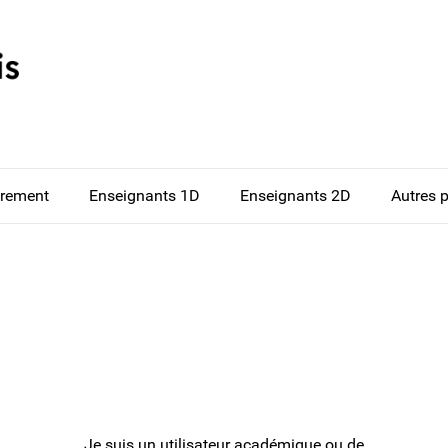
drement
Enseignants 1D
Enseignants 2D
Autres 
Je suis un utilisateur académique ou de