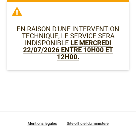
Premier degré public de l'Isère (38)
EN RAISON D'UNE INTERVENTION
Premier degré public de la Savoie (73)
TECHNIQUE, LE SERVICE SERA
INDISPONIBLE
LE MERCREDI
22/07/2026 ENTRE 10H00 ET
Premier degré public de la Haute-Savoie (74)
12H00.
Enseignants 2D
Autres personnels
Formulaires métiers
Mentions légales
Site officiel du ministère