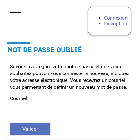
*
Ouvrir le menu
Connexion
Inscription
Accueil
MOT DE PASSE OUBLIÉ
Mes demandes
Si vous avez égaré votre mot de passe et que vous
Personnels d'encadrement
souhaitez pouvoir vous connecter à nouveau, indiquez
votre adresse électronique. Vous recevrez un courriel
Enseignants 1D
vous permettant de définir un nouveau mot de passe.
Courriel
Premier degré privé
Premier degré public de l'Ardèche (07)
Valider
Premier degré public de la Drôme (26)